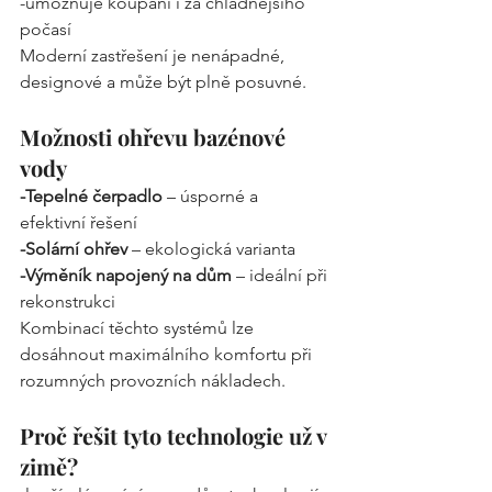
-umožňuje koupání i za chladnějšího 
počasí
Moderní zastřešení je nenápadné, 
designové a může být plně posuvné.
Možnosti ohřevu bazénové 
vody
-Tepelné čerpadlo
 – úsporné a 
efektivní řešení
-Solární ohřev
 – ekologická varianta
-Výměník napojený na dům
 – ideální při 
rekonstrukci
Kombinací těchto systémů lze 
dosáhnout maximálního komfortu při 
rozumných provozních nákladech.
Proč řešit tyto technologie už v 
zimě?