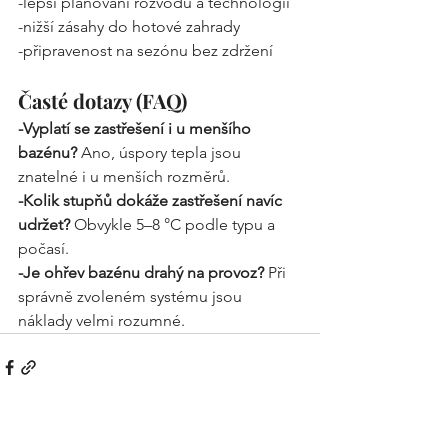
-lepší plánování rozvodů a technologií
-nižší zásahy do hotové zahrady
-připravenost na sezónu bez zdržení
Časté dotazy (FAQ)
-Vyplatí se zastřešení i u menšího 
bazénu? 
Ano, úspory tepla jsou 
znatelné i u menších rozměrů.
-Kolik stupňů dokáže zastřešení navíc 
udržet? 
Obvykle 5–8 °C podle typu a 
počasí.
-Je ohřev bazénu drahý na provoz? 
Při 
správně zvoleném systému jsou 
náklady velmi rozumné.