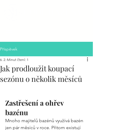
COOL BAZÉNY
Příspěvek
6. 2.
Minut čtení: 1
Jak prodloužit koupací
sezónu o několik měsíců
Zastřešení a ohřev 
bazénu
Mnoho majitelů bazénů využívá bazén 
jen pár měsíců v roce. Přitom existují 