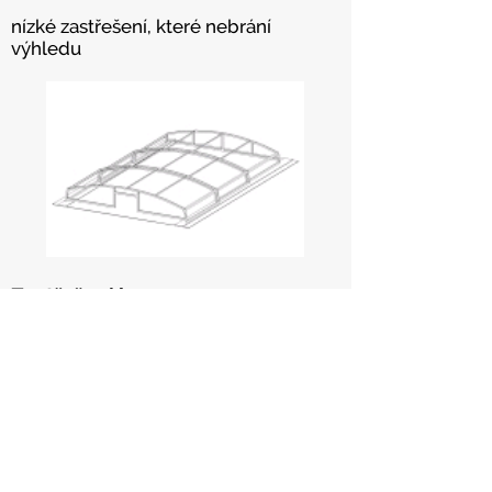
nízké zastřešení, které nebrání
výhledu
Zastřešení harmony
obloukové zastřešení s jednou
stranou rovnou
vytváří prostor pro pohodlný pohyb u
bazénu.