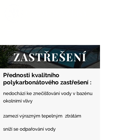
COOL BAZÉNY
ZASTŘEŠENÍ
Přednosti kvalitního
polykarbonátového zastřešení :
nedochází ke znečišťování vody v bazénu
okolními vlivy
zamezí výrazným tepelným ztrátám
sníží se odpařování vody