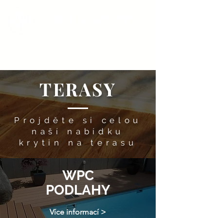
COOL BAZÉNY
TERASY
Projděte si celou
naší nabídku
krytin na terasu
WPC
PODLAHY
Více informací >