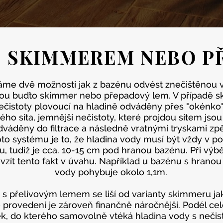
E SKIMMEREM NEBO P
me dvě možnosti jak z bazénu odvést znečištěnou 
ou buďto skimmer nebo přepadový lem. V případě 
ečistoty plovoucí na hladině odváděny přes "okénk
ho síta, jemnější nečistoty, které projdou sítem jso
áděny do filtrace a následně vratnými tryskami zp
o systému je to, že hladina vody musí být vždy v p
 tudíž je cca. 10-15 cm pod hranou bazénu. Při výb
 vzít tento fakt v úvahu. Například u bazénu s hranou
vody pohybuje okolo 1,1m.
s přelivovým lemem se liší od varianty skimmeru jak
o provedení je zároveň finančně náročnější. Podél ce
k, do kterého samovolně vtéká hladina vody s nečist