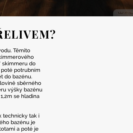
ŘELIVEM?
vodu. Těmito
skimmerového
o" skimmeru do
u poté potrubním
ět do bazénu.
olovině sběrného
ěru výšky bazénu
 1,2m se hladina
 technicky tak i
lého bazénu je
otami a poté je