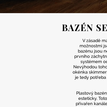
BAZÉN S
V zásadě má
možnostmi js
bazénu jsou n
prvního záchytné
systémem odv
Nevýhodou tohot
okénka skimmeru,
je tedy potřeba
Plastový bazén 
esteticky. Tot
přivařen kanále