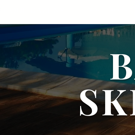
COOL BAZÉNY
Domů
Bazény
B
SK