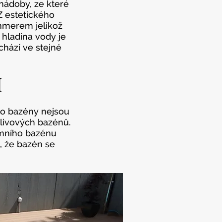
nádoby, ze které
Z estetického
immerem jelikož
 hladina vody je
hází ve stejné
M
yto bazény nejsou
řelivových bazénů.
emního bazénu
, že bazén se