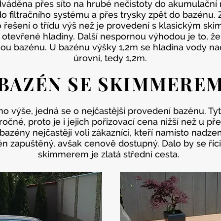
děna přes síto na hrubé nečistoty do akumulační 
o filtračního systému a přes trysky zpět do bazénu. 
to řešení o třídu výš než je provedení s klasickým sk
tevřené hladiny. Další nespornou výhodou je to, že
ou bazénu. U bazénu výšky 1,2m se hladina vody nac
úrovni, tedy 1,2m.
BAZÉN SE SKIMMERE
eno výše, jedná se o nejčastější provedení bazénu. T
očné, proto je i jejich pořizovací cena nižší než u p
azény nejčastěji volí zákazníci, kteří namísto nadz
én zapuštěný, avšak cenově dostupný. Dalo by se říci
skimmerem je zlatá střední cesta.