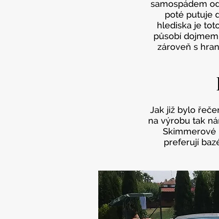
samospádem odvá
poté putuje d
hlediska je to
působí dojmem o
zároveň s hran
Jak již bylo řeč
na výrobu tak nár
Skimmerové b
preferují baz