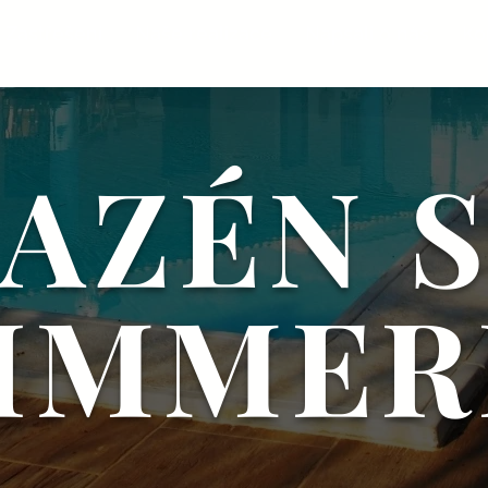
Zastřešení
Naše realizace
Napsali o nás
Ko
AZÉN 
IMME