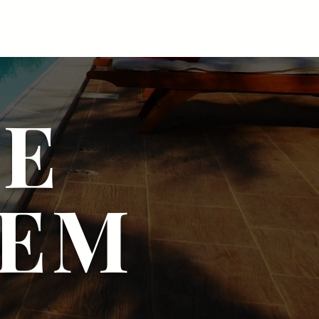
ntaktujte nás
Blog
SE
REM